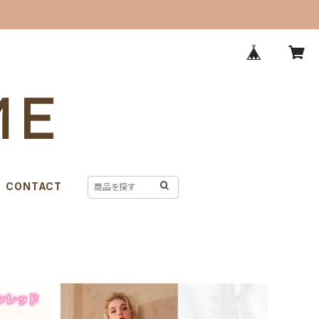
CONTACT