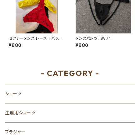
セクシーメンズ レース Tバック
メンズパンツT8874
1515
¥880
¥880
- CATEGORY -
ショーツ
生理用ショーツ
ブラジャー