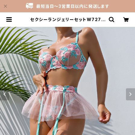
最短当日～3営業日以内に発送します
セクシーランジェリーセットW727 |
下着・ランジェリーの激安卸売仕入れ
問屋 | カインドライム