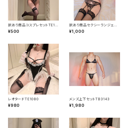
訳あり商品コスプレセットTE111
訳あり商品セクシーランジェリ
9
ーセットL2622
¥500
¥1,000
レオタードTE1080
メンズ上下セットTB3143
¥980
¥1,980