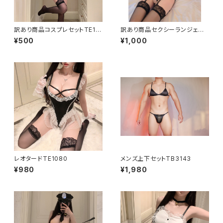
訳あり商品コスプレセットTE111
訳あり商品セクシーランジェリ
9
ーセットL2622
¥500
¥1,000
レオタードTE1080
メンズ上下セットTB3143
¥980
¥1,980