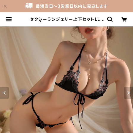
最短当日～3営業日以内に発送します
セクシーランジェリー上下セットLLT
717 | 下着・ランジェリーの激安卸売
仕入れ問屋 | カインドライム