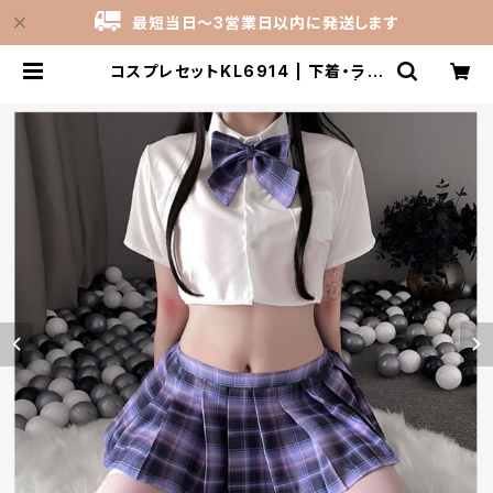
最短当日～3営業日以内に発送します
コスプレセットKL6914 | 下着・ラン
ジェリーの激安卸売仕入れ問屋 | カ
インドライム