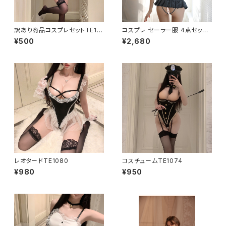
訳あり商品コスプレセットTE111
コスプレ セーラー服 4点セット
9
セクシーランジェリー FE7951
¥500
¥2,680
レオタードTE1080
コスチュームTE1074
¥980
¥950