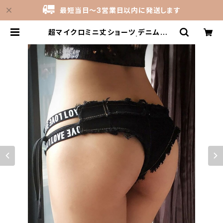
最短当日～3営業日以内に発送します
超マイクロミニ丈ショーツ デニムパン
ツ ショートパンツ D629 | 下着・ラン
ジェリーの激安卸売仕入れ問屋 | カ
インドライム