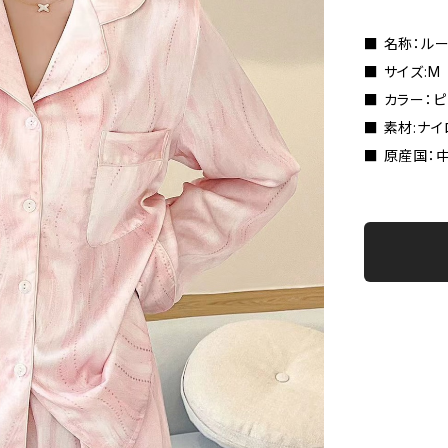
■ 名称：ル
■ サイズ:M
■ カラー：
■ 素材:ナ
■ 原産国：