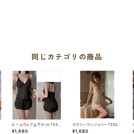
同じカテゴリの商品
ルームウェア上下セットTE44
セクシーランジェリーTE827
79
5
¥1,680
¥1,680