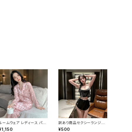
ルームウェア レディース パジ
訳あり商品セクシーランジェ
ャマ TG0159
リールームウェア上下セットK
¥1,150
¥500
L8119